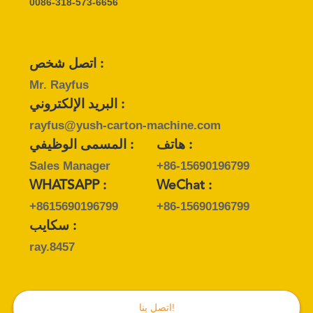
0086-318-573-6656
اتصل شخص :
Mr. Rayfus
البريد الإلكتروني :
rayfus@yush-carton-machine.com
هاتف :
المسمى الوظيفي :
Sales Manager
+86-15690196799
WHATSAPP :
WeChat :
+8615690196799
+86-15690196799
سكايب :
ray.8457
اتصل بنا!