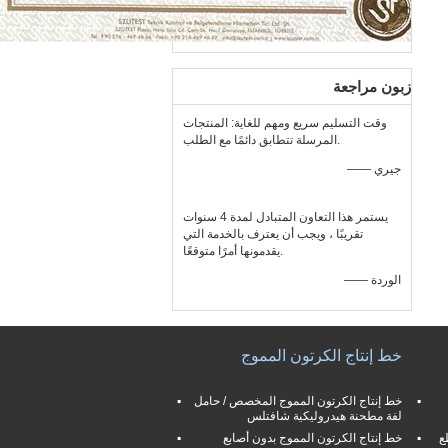
زبون مراجعة
وقت التسليم سريع ومهم للغاية: المنتجات
المرسلة تتطابق دائمًا مع الطلب.
—— جيري
يستمر هذا التعاون المتبادل لمدة 4 سنوات
تقريبًا ، ويجب أن يعترف بالخدمة التي
يقدمونها أمرًا متوقعًا.
—— الوردة
خط إنتاج الكرتون المموج
خط إنتاج الكرتون المموج المخصص / حامل
لفة مطحنة هيدروليكية شافتلس
ع
خط إنتاج الكرتون المموج بدون أصابع