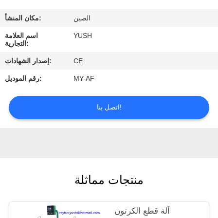
الصين
مكان المنشأ:
مراقبة
YUSH
اسم العلامة
الجودة
التجارية:
CE
إصدار الشهادات:
اتصل
MY-AF
رقم الموديل:
بنا
اتصل بنا!
اطلب
اقتباس
أخبار
منتجات مماثلة
آلة قطع الكرتون