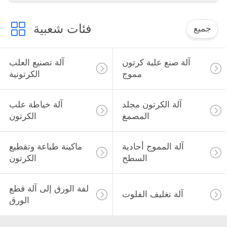
فئات شعبية
جميع
آلة صنع علبة كرتون
آلة تصنيع العلب
مموج
الكرتونية
آلة الكرتون مجلد
آلة خياطة علب
المصمغ
الكرتون
آلة المموج أحادية
ماكينة طباعة وتقطيع
السطح
الكرتون
لفة الورق إلى آلة قطع
آلة تغليف الفلوت
الورق