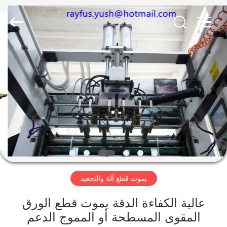
تصنيع
العلب
الكرتونية
المزود.
Copyright
©
2020
-
الصفحة
2023
cartonboxmanufacturingmachine.com.
All
الرئيسية
Rights
Reserved.
منتجات
معلومات
عنا
يموت قطع آلة والتجعيد
جولة
في
عالية الكفاءة الدقة يموت قطع الورق
المقوى المسطحة أو المموج الدعم
المعمل