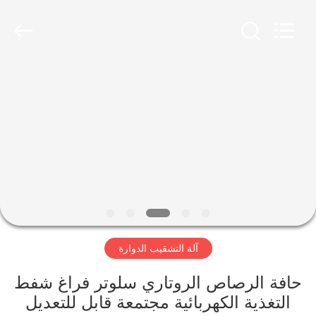
2026
YUSH
CARTON
MACHINE
COMPANY.
All
Rights
Reserved.
الصفحة
الرئيسية
منتجات
معلومات
عنا
آلة التشقيب الدوارة
جولة
في
حافة الرصاص الروتاري سلوتر فراغ شفط
التغذية الكهربائية مجتمعة قابل للتعديل
المعمل