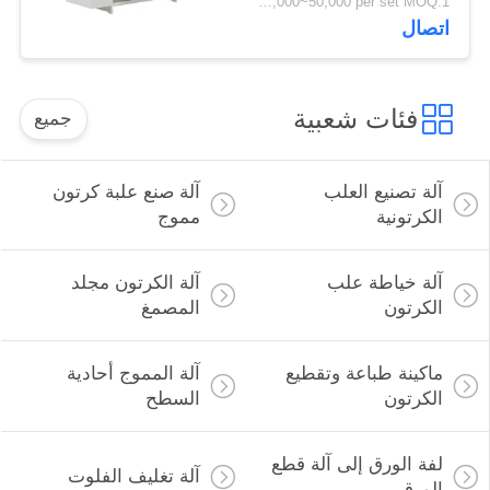
USD 30,000~50,000 per set MOQ:1 مجموعة
اتصال
فئات شعبية
جميع
آلة تصنيع العلب
آلة صنع علبة كرتون
الكرتونية
مموج
آلة خياطة علب
آلة الكرتون مجلد
الكرتون
المصمغ
ماكينة طباعة وتقطيع
آلة المموج أحادية
الكرتون
السطح
لفة الورق إلى آلة قطع
آلة تغليف الفلوت
الورق