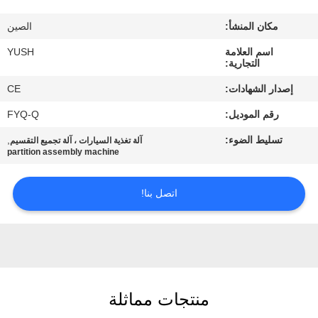
مكان المنشأ:
الصين
مراقبة
اسم العلامة
YUSH
الجودة
التجارية:
إصدار الشهادات:
CE
اتصل
رقم الموديل:
FYQ-Q
بنا
تسليط الضوء:
,
آلة تغذية السيارات ، آلة تجميع التقسيم
partition assembly machine
أخبار
اتصل بنا!
اطلب
اقتباس
خريطة
منتجات مماثلة
الموقع