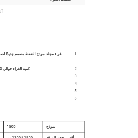
آل
غراء مجلد نموذج الضغط مصمم جديدًا لصناد
كمية الغراء حوالي 1/3 وقدرتها حوالي 3 إلى 4 مرات ، مقارنة مع اللصق اليدوي ، وتوفر الغراء والعمالة والكفاءة العالية ، الوصلة اللاصقة ثابتة ومرتبة ، دون فيض من الغراء.
نموذج
1500
أقصى حجم للورقة
1500 * 1100 مم