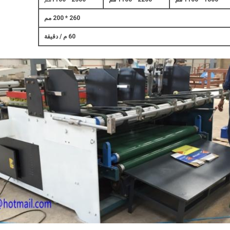
260 * 200 مم
60 م / دقيقة