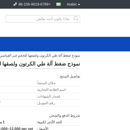
+86-156-9019-6799
Arabic
نموذج ضغط آلة طي الكرتون ولصقها للحجم غير القياسي
نموذج ضغط آلة طي الكرتون ولصقها ل
تفاصيل المنتج:
مكان المنشأ:
اسم العلامة التجارية:
إصدار الشهادات:
رقم الموديل:
Y
شروط الدفع والشحن:
الحد الأدنى لكمية:
1 مجموعة
الأسعار:
,000~12,000 per set