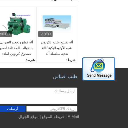
آلة تصنيع علب الكرتون
آلة قطع وتجعيد الصوانى
شبه الأوتوماتيكية / آلة
بالقوالب المختلفة لصنع
تغذية سلسلة آلة
صندوق كرتوني لمادة
الطابعة فليكسو
الصفيحة
شرط:
شرط:
جديد
جديد
توفير خدمة ما بعد البيع:
توفير خدمة ما بعد البيع:
طلب اقتباس
المهندسين متوفرة لخدمة
المهندسين متوفرة لخدمة
ماكينات الخارج
ماكينات الخارج
وظيفة:
وظيفة:
علبة كرتون مموج طباعة آل
آلة قطع وتجعيد القوالب ل
ة قطع القوالب
صندوق الكرتون
ضمان:
ضمان:
أرسلت
سنة واحدة
سنة واحدة
E-Mail
خريطة الموقع
| موقع الجوال
|