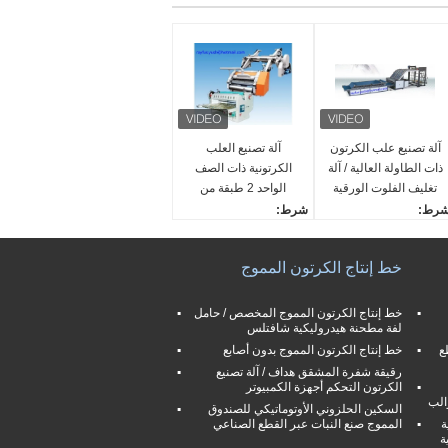
آلة تصنيع علب الكرتون
آلة تصنيع العلب
ذات الطاولة العالية / آلة
الكرتونية ذات الصف
تغليف الفلوت الورقية
الواحد 2 طبقة من
السطحية
الورق المقوى المموج
رط:
شرط:
ديد
جديد
تم توفير خدمة ما بعد البي
يتم توفير خدمة ما بعد البي
خط إنتاج الكرتون المموج
:
ع:
لمهندسين المتاحة لخدمة ا
المهندسين المتاحة لخدمة ا
آلات في الخارج
لآلات في الخارج
خط إنتاج الكرتون المموج المخصص / حامل
لفة مطحنة هيدروليكية شافتلس
ظيفة:
وظيفة:
ع
لترقق ورقة من الورق الم
خط إنتاج الكرتون المموج بدون أصابع
خط إنتاج الكرتون المموج
وى مع ورقة السطح
ذو الطبقة الواحدة
رقيقة شفرة المشقق هداف / آلة تصنيع
الكرتون التحكم أجهزة الكمبيوتر
مان:
ضمان:
الب
السكين الحلزوني الأوتوماتيكي للصندوق
نة واحدة
سنة واحدة
ة
المموج صنع النبات عبر القطع الصناعي
ة