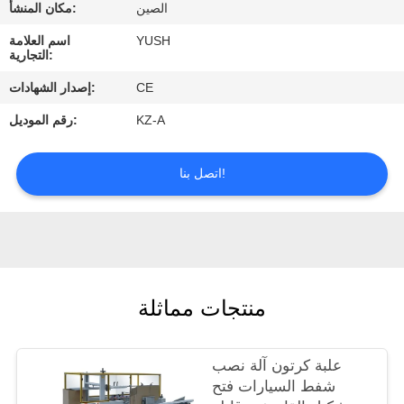
الصين
مكان المنشأ:
مراقبة
YUSH
اسم العلامة
التجارية:
الجودة
CE
إصدار الشهادات:
KZ-A
رقم الموديل:
اتصل
بنا
اتصل بنا!
اطلب
اقتباس
أخبار
منتجات مماثلة
علبة كرتون آلة نصب
شفط السيارات فتح