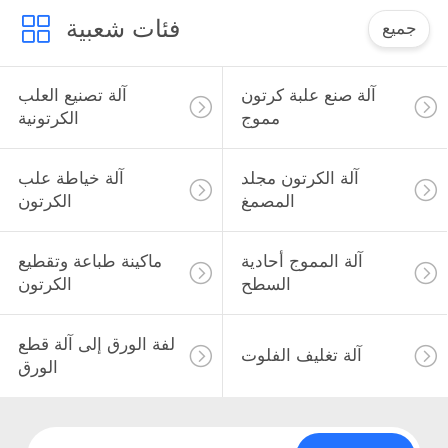
فئات شعبية
جميع
آلة صنع علبة كرتون
آلة تصنيع العلب
مموج
الكرتونية
آلة الكرتون مجلد
آلة خياطة علب
المصمغ
الكرتون
آلة المموج أحادية
ماكينة طباعة وتقطيع
السطح
الكرتون
لفة الورق إلى آلة قطع
آلة تغليف الفلوت
الورق