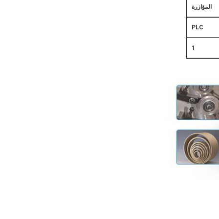
المؤازرة
PLC
1