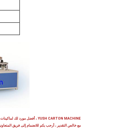
YUSH CARTON MACHINE ، أفضل مورد لك لماكينات تصنيع الكرتون المضلع وصناديق الكرتون
مع خالص التقدير ، أرحب بكم للانضمام إلى فريق المتعاوني