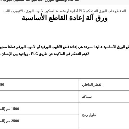
آلة قطع قلب الورق آلة تحكم PLC أحادية أو متعددة السكين لأنبوب الورق ، الأنبوب ، اللب
ورق
آلة إعادة القاطع الأساسية
مجهز
2)
يتم التحكم في الماكينة عن طريق PLC ، وواجهة بين الإنسان والآلة تعمل باللمس ، وإعداد بسيط وتشغيل مريح.
القطر الداخلي
50 ~ 152 ملم
سماكة
1500 مم (للقطر 50 مم)
طول رمح
2500 مم (للقطر 76 مم)