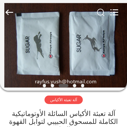
تصنيع
العلب
الكرتونية
المزود.
Copyright
©
2020
-
الصفحة
2023
cartonboxmanufacturingmachine.com.
All
الرئيسية
Rights
Reserved.
منتجات
معلومات
عنا
آلة تعبئة الأكياس
جولة
في
آلة تعبئة الأكياس السائلة الأوتوماتيكية
الكاملة للمسحوق الحبيبي لتوابل القهوة
المعمل