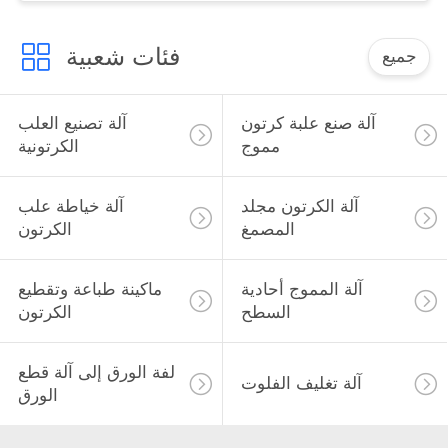
فئات شعبية
جميع
آلة صنع علبة كرتون
آلة تصنيع العلب
مموج
الكرتونية
آلة الكرتون مجلد
آلة خياطة علب
المصمغ
الكرتون
آلة المموج أحادية
ماكينة طباعة وتقطيع
السطح
الكرتون
لفة الورق إلى آلة قطع
آلة تغليف الفلوت
الورق