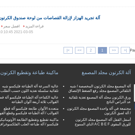
آلة تجريد الهزاز لإزالة القصاصات من لوحة صندوق الكرتون
قراءة المزيد
افضل سعر
2021-03-05 10:10:45
>|
>>
2
1
<<
|<
Pag
آلة الكرتون مجلد المصمغ
ماكينة طباعة وتقطيع الكرتون
آلة المصمغ مجلد الكرتون المخصصة / شبه
عالية السرعة آلة الطباعة فليكسو شبه
التلقائي المصمغ مجلد رفع الضغط الإلتصاق
تلقائية سلسلة تغذية اللون حسب الطلب
ورق الكرتون مجلد آلة المصمغ تغذية تلقائية
عالية الكفاءة آلة الطباعة فليكسو آلة قط
عد التراص الناتج
القوالب ثلاثة أربعة ألوان الطباعة
مجتمعة في آلة واحدة المصمغ مجلد الكرتون
متعددة الألوان طابعة فليكسو آلة قطع
/ آلة لصق الكرتون
القوالب / آلة الطباعة فليكسو وقطع القو
أسفل القفل آلة المصمغ مجلد الكرتون
ماكينة تقطيع وتقطيع الطابعة الأوتوماتيكي
للورق المقوى A C B E F الناي المموج
فليكسو / آلة طباعة العلب الفلكسوغرافي