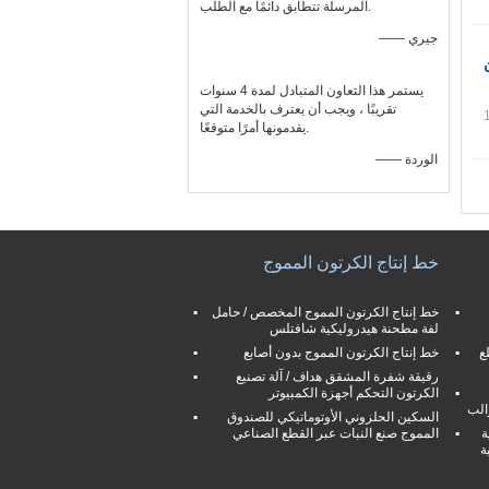
المرسلة تتطابق دائمًا مع الطلب.
—— جيري
يستمر هذا التعاون المتبادل لمدة 4 سنوات
تقريبًا ، ويجب أن يعترف بالخدمة التي
يقدمونها أمرًا متوقعًا.
—— الوردة
خط إنتاج الكرتون المموج
خط إنتاج الكرتون المموج المخصص / حامل
لفة مطحنة هيدروليكية شافتلس
ع
خط إنتاج الكرتون المموج بدون أصابع
رقيقة شفرة المشقق هداف / آلة تصنيع
الكرتون التحكم أجهزة الكمبيوتر
الب
السكين الحلزوني الأوتوماتيكي للصندوق
ة
المموج صنع النبات عبر القطع الصناعي
ة