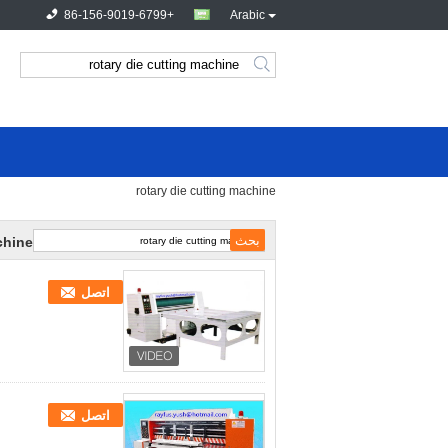
+86-156-9019-6799
Arabic
rotary die cutting machine
chine
اتصل
اتصل