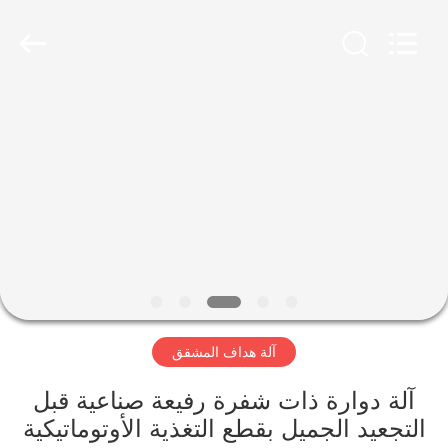
2026
YUSH
CARTON
MACHINE
COMPANY.
All
Rights
Reserved.
الصفحة
الرئيسية
منتجات
معلومات
عنا
آلة هداف المشقق
جولة
في
آلة دوارة ذات شفرة رفيعة صناعية قبل
التجعيد الجميل بقطع التغذية الأوتوماتيكية
المعمل