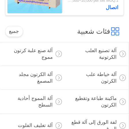
USD 8,000~10,000 per set MOQ:1 مجموعة
اتصال
فئات شعبية
جميع
آلة تصنيع العلب
آلة صنع علبة كرتون
الكرتونية
مموج
آلة خياطة علب
آلة الكرتون مجلد
الكرتون
المصمغ
ماكينة طباعة وتقطيع
آلة المموج أحادية
الكرتون
السطح
لفة الورق إلى آلة قطع
آلة تغليف الفلوت
الورق