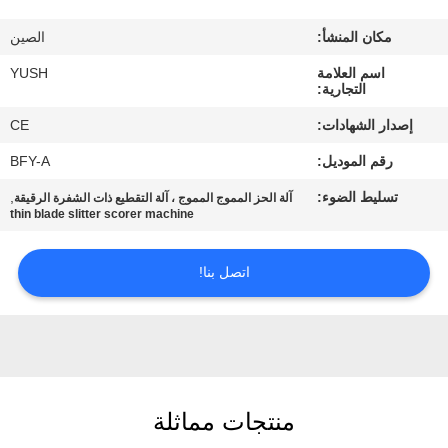
مكان المنشأ:
الصين
مراقبة
اسم العلامة
YUSH
الجودة
التجارية:
إصدار الشهادات:
CE
اتصل
رقم الموديل:
BFY-A
بنا
تسليط الضوء:
,
آلة الحز المموج المموج ، آلة التقطيع ذات الشفرة الرقيقة
thin blade slitter scorer machine
أخبار
اتصل بنا!
اطلب
اقتباس
خريطة
منتجات مماثلة
الموقع