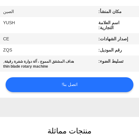
مكان المنشأ:
الصين
مراقبة
اسم العلامة
YUSH
الجودة
التجارية:
إصدار الشهادات:
CE
اتصل
رقم الموديل:
ZQS
بنا
تسليط الضوء:
,
هداف المشقق المموج ، آلة دوارة شفرة رقيقة
thin blade rotary machine
أخبار
اتصل بنا!
اطلب
اقتباس
خريطة
منتجات مماثلة
الموقع