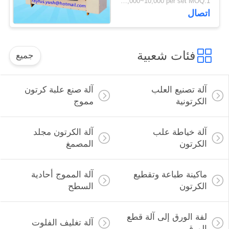
USD 8,000~10,000 per set MOQ:1 مجموعة
اتصال
فئات شعبية
جميع
آلة تصنيع العلب
آلة صنع علبة كرتون
الكرتونية
مموج
آلة خياطة علب
آلة الكرتون مجلد
الكرتون
المصمغ
ماكينة طباعة وتقطيع
آلة المموج أحادية
الكرتون
السطح
لفة الورق إلى آلة قطع
آلة تغليف الفلوت
الورق