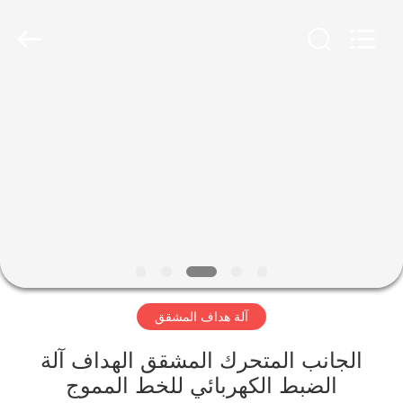
2026
YUSH
CARTON
MACHINE
COMPANY.
All
Rights
Reserved.
الصفحة
الرئيسية
منتجات
معلومات
عنا
آلة هداف المشقق
جولة
في
الجانب المتحرك المشقق الهداف آلة
الضبط الكهربائي للخط المموج
المعمل