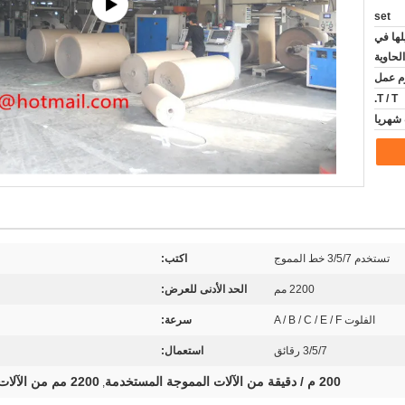
set
لها في
الحاوية
T / T.
تستخدم 3/5/7 خط المموج
اكتب:
2200 مم
الحد الأدنى للعرض:
الفلوت A / B / C / E / F
سرعة:
3/5/7 رقائق
استعمال:
200 م / دقيقة من الآلات المموجة المستخدمة
2200 مم من الآلات المموجة المستخدمة
,