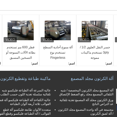
جسر النقل العلوي 1/2 /
آلة مموج أحادية السطح
قطر 600 مم تستخدم
3ply تستخدم ماكينات
تستخدم نوع
بطانة الآلات المموجة أو
مموجة
Fingerless
التسخين المسبق
للورق المتوسط
اسم:
اسم:
اسم:
ا
جسر ناقل علوي مستعمل
تستخدم ماكينة التسوية الف
تستخدم سخان واحد
ي
اكتب:
ردية بدون أصابع
اكتب:
ا
آلة الكرتون مجلد المصمغ
ماكينة طباعة وتقطيع الكرتون
تلقائي
اكتب:
تلقائي
ت
أقصى عرض:
تلقائي
أقصى عرض:
أ
2200 مم
أقصى عرض:
2200 مم
0
آلة المصمغ مجلد الكرتون المخصصة / شبه
عالية السرعة آلة الطباعة فليكسو شبه
التلقائي المصمغ مجلد رفع الضغط الإلتصاق
تلقائية سلسلة تغذية اللون حسب الطلب
الحد الأدنى للعرض:
2200 مم
الحد الأدنى للعرض:
ا
1100 مم
ورق الكرتون مجلد آلة المصمغ تغذية تلقائية
الحد الأدنى للعرض:
1100 مم
عالية الكفاءة آلة الطباعة فليكسو آلة قط
0
عد التراص الناتج
القوالب ثلاثة أربعة ألوان الطباعة
1100 مم
مجتمعة في آلة واحدة المصمغ مجلد الكرتون
متعددة الألوان طابعة فليكسو آلة قطع
/ آلة لصق الكرتون
القوالب / آلة الطباعة فليكسو وقطع القو