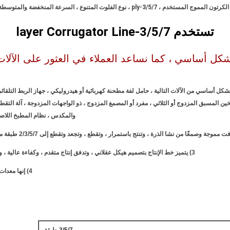
المستخدم ، 3/5/7-ply ، نوع الفلوت المتنوع ، السرعة المنخفضة والمتوسطة والعالية
تستخدم 3/5/7-layer Corrugator Line
كل أساسي ، كما نساعد العملاء في العثور على الآلات 
 يتكون خط إنتاج الكرتون المموج ذو الطبقات 3/5/7 بشكل أساسي من الآلات التالية ، حامل لفة مطحنة كهربائية أو هيدروليكي 
والمكدس ، نظام المطبخ اللاصق 
3) يتميز خط الإنتاج بتصميم هيكل عقلاني ، وتدفق إنتاج متقدم ، وكفاءة عالية ، وقابلية قوية لضبط الدُفعات ، وتشغيل سهل ، وما إلى ذلك.
4) إنها معدات مثالية ومثالية لمصانع الكرتون المضلع وصناديق الكرتون.