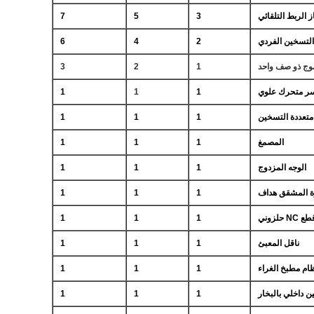
ز الربط التلقائي
3
5
7
التسخين الفردي
2
4
6
وج ذو صف واحد
1
2
3
ر متحرك علوي
1
1
1
متعددة التسخين
1
1
1
المصمغ
1
1
1
الوجه المزدوج
1
1
1
ة المشقق هداف
1
1
1
ع NC حلزوني
1
1
1
ناقل المعبئ
1
1
1
ام مطبخ الغراء
1
1
1
 داخلي بالبخار
1
1
1