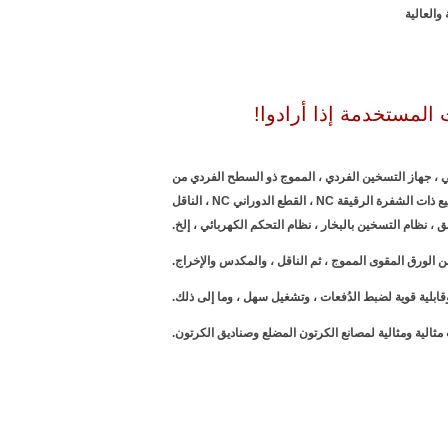
المستخدمة إذا أرادوا!
، جهاز الربط التلقائي ، جهاز التسخين الفردي ، المموج ذو السطح الفردي من
النوع الخالي من الأصابع ، جسر النقل العلوي ، جهاز التسخين المسبق المزدوج أو الثلاثي ، مفرد أو المصمغ المزدوج ، ذو الواجهات المزدوجة ، آلة التقطيع ذات الشفرة الرقيقة NC ، القطع الدوراني NC ، الناقل
، نظام التسخين بالبخار ، نظام التحكم الكهربائي ، إلخ.