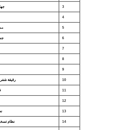
3
جها
4
5
مم
6
جس
7
8
9
10
رقيقة شفر
11
قط
12
13
نظ
14
نظام تسخين