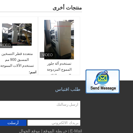
منتجات أخرى
متعددة قطر التسخين
المسبق 900 مم
تستخدم آلة جلور
تستخدم الآلات المموجة
المموج المزدوجة
اسم:
المزدوجة الثلاثية
تستخدم سخان مسبق متع
اسم:
دد
تستخدم آلة جلور متعددة
طلب اقتباس
اكتب:
اكتب:
تلقائي
تلقائي
أقصى عرض:
أقصى عرض:
2200 مم
2200 مم
الحد الأدنى للعرض:
الحد الأدنى للعرض:
1100 مم
أرسلت
1100 مم
E-Mail
خريطة الموقع
| موقع الجوال
|