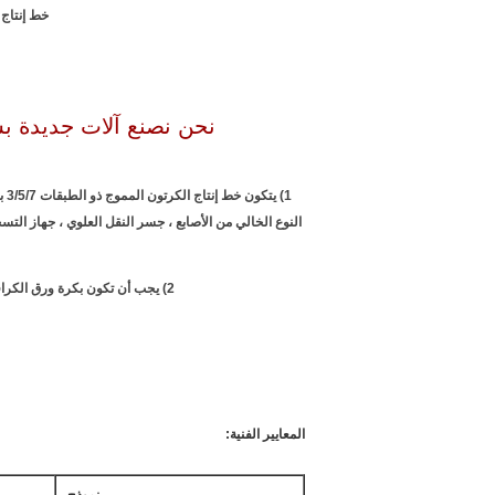
خط إنتاج الكرتون المموج 
نحن نصنع آلات جديدة بش
1)
2) يجب أن تكون بكرة ورق الكرافت مموجة وصمغًا من نشا الذرة ، وتنتج باستمرار ، وتقطع ، وتجعد وتقطع إلى 2/3/5/7 طبقة من الورق المقوى المموج ، ثم الناقل ، والمكدس والإخراج.
المعايير الفنية: