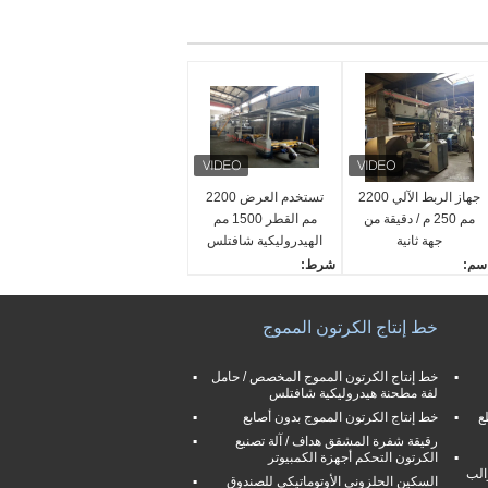
جهاز الربط الآلي 2200
تستخدم العرض 2200
مم 250 م / دقيقة من
مم القطر 1500 مم
جهة ثانية
الهيدروليكية شافتلس
مطحنة لفة الوقوف
سم:
شرط:
ستخدم Auto Splicer
تستخدم مطحنة شافتلس ا
كتب:
لهيدروليكية لفة موقف
خط إنتاج الكرتون المموج
لقائي
اكتب:
قصى عرض:
هيدروليكي
220 مم
أقصى عرض:
خط إنتاج الكرتون المموج المخصص / حامل
لفة مطحنة هيدروليكية شافتلس
لحد الأدنى للعرض:
2200 مم
ع
110 مم
خط إنتاج الكرتون المموج بدون أصابع
الحد الأدنى للعرض:
1100 مم
رقيقة شفرة المشقق هداف / آلة تصنيع
الكرتون التحكم أجهزة الكمبيوتر
الب
السكين الحلزوني الأوتوماتيكي للصندوق