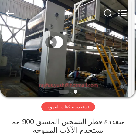
تصنيع
العلب
الكرتونية
المزود.
Copyright
©
2020
-
الصفحة
2023
cartonboxmanufacturingmachine.com.
All
الرئيسية
Rights
Reserved.
منتجات
معلومات
عنا
تستخدم ماكينات المموج
جولة
في
متعددة قطر التسخين المسبق 900 مم
تستخدم الآلات المموجة
المعمل