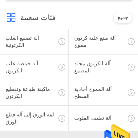
فئات شعبية
جميع
آلة صنع علبة كرتون
آلة تصنيع العلب
مموج
الكرتونية
آلة الكرتون مجلد
آلة خياطة علب
المصمغ
الكرتون
آلة المموج أحادية
ماكينة طباعة وتقطيع
السطح
الكرتون
لفة الورق إلى آلة قطع
آلة تغليف الفلوت
الورق