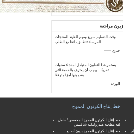
زبون مراجعة
وقت التسليم سريع ومهم للغاية: المنتجات
المرسلة تتطابق دائمًا مع الطلب.
—— جيري
يستمر هذا التعاون المتبادل لمدة 4 سنوات
تقريبًا ، ويجب أن يعترف بالخدمة التي
يقدمونها أمرًا متوقعًا.
—— الوردة
خط إنتاج الكرتون المموج
خط إنتاج الكرتون المموج المخصص / حامل
لفة مطحنة هيدروليكية شافتلس
ع
خط إنتاج الكرتون المموج بدون أصابع