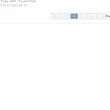
قراءة المزيد
افضل سعر
2022-05-17 15:41:02
>|
>>
2
1
<<
|<
Pag