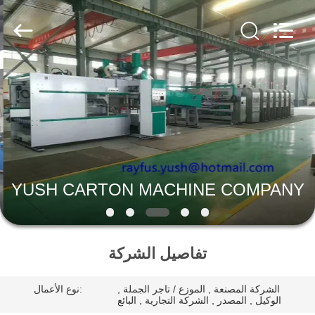
تصنيع
العلب
الكرتونية
المزود.
Copyright
©
2020
-
الصفحة
2023
cartonboxmanufacturingmachine.com.
All
الرئيسية
Rights
Reserved.
منتجات
معلومات
YUSH CARTON MACHINE COMPANY
عنا
تفاصيل الشركة
جولة
في
الشركة المصنعة , الموزع / تاجر الجملة ,
نوع الأعمال:
المعمل
الوكيل , المصدر , الشركة التجارية , البائع