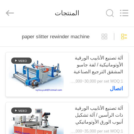
2026
YUSH
CARTON
المنتجات
MACHINE
COMPANY.
All
Rights
Reserved.
الصفحة
paper slitter rewinder machine
الرئيسية
آلة تصنيع الأنابيب الورقية
منتجات
الأوتوماتيكية / لفة جامبو
المشقق الترجيع الصناعية
معلومات
USD 20,000~30,000 per set MOQ:1 مجموعة
اتصال
عنا
جولة
آلة تصنيع الأنابيب الورقية
ذات الرأسين / آلة تشكيل
في
أنبوب الورق الأوتوماتيكي
المعمل
USD 25,000~35,000 per set MOQ:1 مجموعة