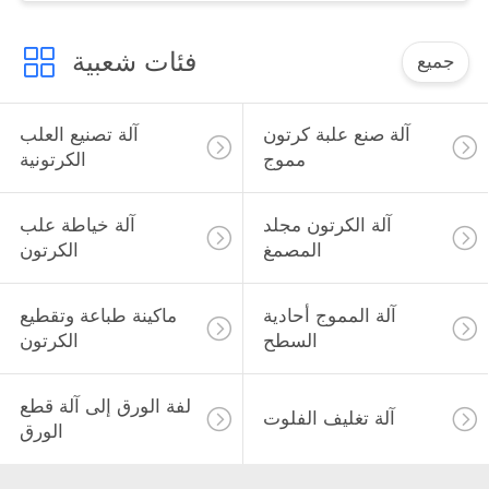
فئات شعبية
جميع
آلة صنع علبة كرتون
آلة تصنيع العلب
مموج
الكرتونية
آلة الكرتون مجلد
آلة خياطة علب
المصمغ
الكرتون
آلة المموج أحادية
ماكينة طباعة وتقطيع
السطح
الكرتون
لفة الورق إلى آلة قطع
آلة تغليف الفلوت
الورق