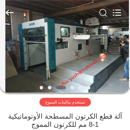
تصنيع
العلب
الكرتونية
المزود.
Copyright
©
2020
-
الصفحة
2023
cartonboxmanufacturingmachine.com.
All
الرئيسية
Rights
Reserved.
منتجات
معلومات
عنا
تستخدم ماكينات المموج
جولة
في
آلة قطع الكرتون المسطحة الأوتوماتيكية
1-8 مم للكرتون المموج
المعمل