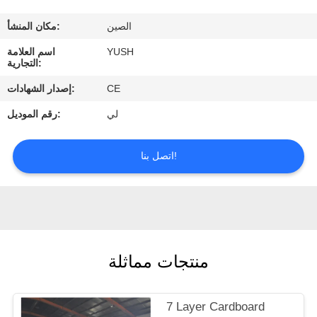
الصين
مكان المنشأ:
مراقبة
YUSH
اسم العلامة
الجودة
التجارية:
CE
إصدار الشهادات:
اتصل
لي
رقم الموديل:
بنا
اتصل بنا!
اطلب
اقتباس
أخبار
منتجات مماثلة
7 Layer Cardboard