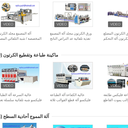
 الكرتون المضلع
ورق الكرتون مجلد آلة المصمغ
آلة المصمغ مجلد الكرت
لكرتون آلة التحكم
تغذية تلقائية عد التراص الناتج
المخصصة / شبه التلقائي المص
الكاملة بالكمبيوتر
مجلد رفع الضغط الإلتص
ماكينة طباعة وتقطيع الكرتون
(20)
 طباعة فليكس طابعة
عالية الكفاءة آلة الطباعة
عالية السرعة آلة الطبا
والب يموت القاطع
فليكسو آلة قطع القوالب ثلاثة
فليكسو شبه تلقائية سلسلة تغذ
س الرصاص حافة
أربعة ألوان الطباعة
اللون حسب الط
الطاعم
آلة المموج أحادية السطح
(14)