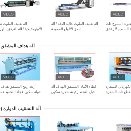
لفلوت المموج ذات
آلة تغليف الفلوت عالية الدقة / آلة
آلة تغليف الفلوت ش
الطبقتين / ورقة السطح 5 رقائق
لصق الألواح المموجة
الأوتوماتيكية / آلة الترقق بالور
الفلوت
الأوتوماتيكية
آلة هداف المشقق
لكهربائي للشفرة
غطاء الأمان المشقق الهداف آلة
أربعة رمح المشقق هداف آ
لقطع ذات الشفرة
قبل التجعد رقيقة شفرة سكين
جولة سكين عجلة التجعيد عمل
شحذ الغطاء الآمن
نيس قطع حافة
سه
تلقائيًا
آلة التشقيب الدوارة
(10)