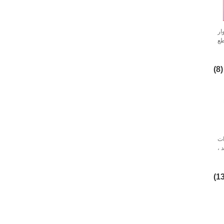
ار
طع
ين
(8)
ات
 ،
لة