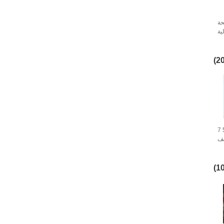
حة
ية
قة
خط إنتاج الكرتون المضلع 3 5 7
لف