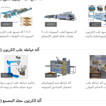
صنيع علب الكرتون
آلة تصنيع العلب المموجة ذات 5
3 5 7 آلة تصنيع علب الكر
وتوماتيكية ماكينة
طبقات قابلة للطي الإلتصاق
المموج ذات الطبقات المختلفة
سو ماكينة تشقيب
بحافة الرصاص
الفلوت المنخفض ، المتوسط ​
القوالب
السرعة العال
آلة خياطة علب الكرتون
(13)
 آلة خياطة علب
آلة خياطة شبه أوتوماتيكية
ماكينة خياطة علبة كرتون بدوا
ت التحكم المؤازر
لتشغيل الصناديق المموجة
يدوية عملية مائلة مزدوجة التي
عة مزدوجة التيلة
بسرعة عالية
سه
آلة الكرتون مجلد المصمغ
(14)