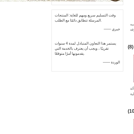
وقت التسليم سريع ومهم للغاية: المنتجات
المرسلة تتطابق دائمًا مع الطلب.
به
—— جيري
قة
يستمر هذا التعاون المتبادل لمدة 4 سنوات
(8)
تقريبًا ، ويجب أن يعترف بالخدمة التي
يقدمونها أمرًا متوقعًا.
—— الوردة
لة
ية
لة