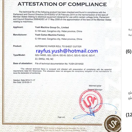
ية
ية
ول
(6)
طع
طع