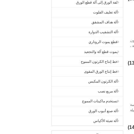
لفة الورق إلى آلة قطع الورق
آلة تغليف الفلوت
آلة هداف المشقق
آلة التشقيب الدوارة
تون
قطع يموت الروتاري
 ،
​،
يموت قطع آلة والتجعيد
ية
خط إنتاج الكرتون المموج
خط إنتاج الورق المقوى
آلة الكرتون المكبس
آلة مربع نصب
تستخدم ماكينات المموج
سة
لة
آلة صنع أنبوب الورق
لة
آلة تعبئة الأكياس