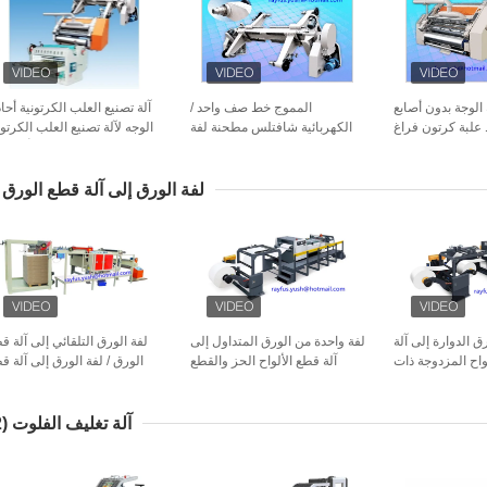
 الوجة بدون أصابع
المموج خط صف واحد /
آلة تصنيع العلب الكرتونية أحاد
 علبة كرتون فراغ
الكهربائية شافتلس مطحنة لفة
الوجه لآلة تصنيع العلب الكرتون
حامل دعم اثنين من لفة الورق
أو الر
لفة الورق إلى آلة قطع الورق
ق الدوارة إلى آلة
لفة واحدة من الورق المتداول إلى
لفة الورق التلقائي إلى آلة ق
واح المزدوجة ذات
آلة قطع الألواح الحز والقطع
الورق / لفة الورق إلى آلة ق
الكفاءة العالية
والتكديس
ورقة A4
آلة تغليف الفلوت
(12)