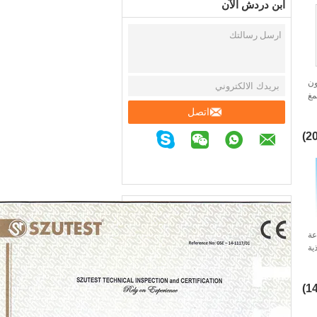
ابن دردش الآن
ون
مغ
اق
اتصل
عة
ية
لب