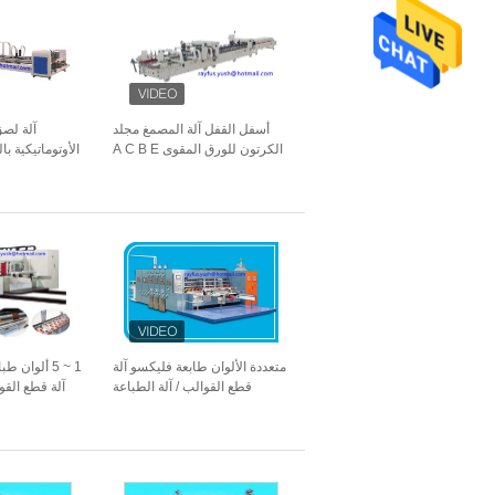
أسفل القفل آلة المصمغ مجلد
آلة لصق
الكرتون للورق المقوى A C B E
الأوتوماتيكية با
F الناي المموج
متعددة الألوان طابعة فليكسو آلة
1 ~ 5 ألوان
قطع القوالب / آلة الطباعة
آلة قطع الق
فليكسو وقطع القوالب
هزاز مكد