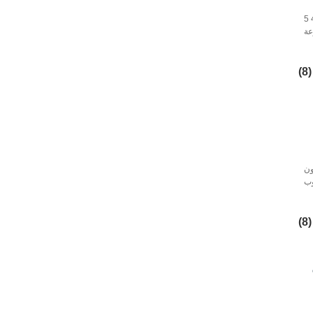
خط إنتاج الألواح الصلبة 3 4 5
عة
ة
(8)
ون
وب
رق
(8)