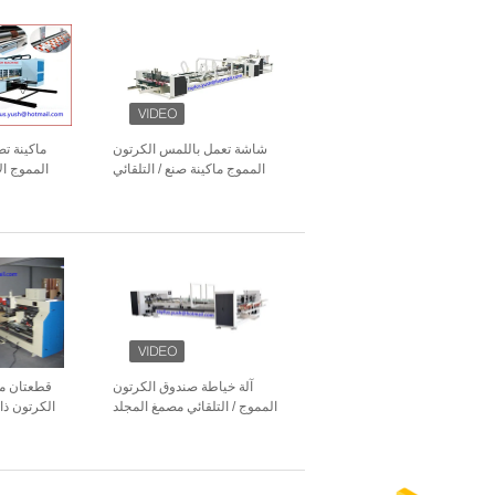
شاشة تعمل باللمس الكرتون
ماكينة ت
المموج ماكينة صنع / التلقائي
المموج الأ
مجلد المصمغ Stitcher
طابعة فليك
آلة خياطة صندوق الكرتون
قطعتان من
المموج / التلقائي مصمغ المجلد
الكرتون ذا
العد التراص
عالية السر