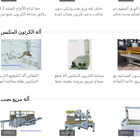
نتاج الورق المقوى ذو
حامل لفة ورق هيدروليكي بدون
لصلبة وحدة تحكم
شافت يدعم بكرتين ضمان لمدة
رقائق صناعة الكرتون صنع سر
اذاة حواف الورق
سنة واحدة
متوسط
آلة الكرتون المكبس
رتون الصناعية مع
صناعة الكرتون المكبس آلة قطع
التلقائي آلة التقطيع الكرت
يق عالية الكفاءة
منفاخ تمزيق مروحة نظيفة حفظ
المكبس نظام معالجة أنب
العمالة
الو
آلة مربع نصب