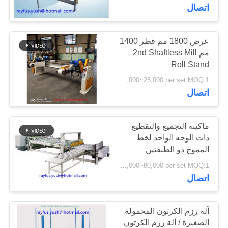
اتصال
مراقبة
الجودة
عرض 1800 مم قطر 1400
13
مم 2nd Shaftless Mill
آلة خياطة علب
Roll Stand
اتصل
USD 5,000~25,000 per set MOQ:1 مجموعة
الكرتون
بنا
اتصال
أخبار
ماكينة التجميع والتقطيع
ذات الوجه الواحد لخط
المموج ذو الطبقتين
14
اطلب
USD 50,000~80,000 per set MOQ:1 مجموعة
آلة الكرتون مجلد
اقتباس
اتصال
المصمغ
خريطة
آلة رزم الكرتون المحمولة
الموقع
الصغيرة / آلة رزم الكرتون