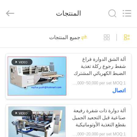
2026
YUSH
CARTON
المنتجات
MACHINE
COMPANY.
All
Rights
Reserved.
الصفحة
10
جميع المنتجات
الرئيسية
آلة تصنيع العلب
الكرتونية
آلة الشق الدوارة فراغ
منتجات
شفط رجوع ركلة تغذية
الضبط الكهربائي المشترك
معلومات
USD 30,000~50,000 per set MOQ:1 مجموعة
اتصال
عنا
10
آلة صنع علبة كرتون
جولة
آلة دوارة ذات شفرة رفيعة
صناعية قبل التجعيد الجميل
في
مموج
بقطع التغذية الأوتوماتيكية
المعمل
USD 10,000~20,000 per set MOQ:1 مجموعة