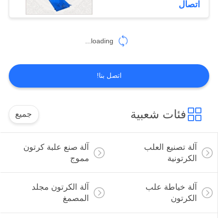
اتصال
8
loading...
آلة هداف المشقق
اتصل بنا!
فئات شعبية
جميع
10
آلة التشقيب الدوارة
آلة تصنيع العلب
آلة صنع علبة كرتون
الكرتونية
مموج
آلة خياطة علب
آلة الكرتون مجلد
الكرتون
المصمغ