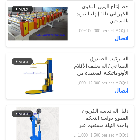
خط إنتاج الورق المقوى
الكهربائي / آلة إنهاء التبريد
6
بالتسخين
لفة الورق إلى آلة
USD 50,000~100,000 per set MOQ:1 مجموعة
اتصال
قطع الورق
آلة تركيب الصندوق
الصناعي / آلة تغليف الأفلام
الأوتوماتيكية المعتمدة من
CE
12
USD 6,000~12,000 per set MOQ:1 مجموعة
اتصال
آلة تغليف الفلوت
دليل آلة دباسة الكرتون
المموج دواسة التحكم
واحدة التيلة مستقيم عبر
منحرف
USD 1,000~1,500 per set MOQ:1 مجموعة