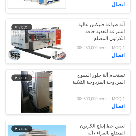
اتصال
مراقبة
الجودة
آلة طباعة فليكس عالية
13
السرعة لتغذية حافة
آلة خياطة علب
الكرتون المضلع
اتصل
USD 60,000~250,000 per set MOQ:1 مجموعة
الكرتون
بنا
اتصال
أخبار
تستخدم آلة جلور المموج
المزدوجة المزدوجة الثلاثية
14
اطلب
USD 100,000~500,000 per set MOQ:1 مجموعة
آلة الكرتون مجلد
اقتباس
اتصال
المصمغ
خريطة
لصق خط إنتاج الكرتون
الموقع
المضلع بالغراء / آلة