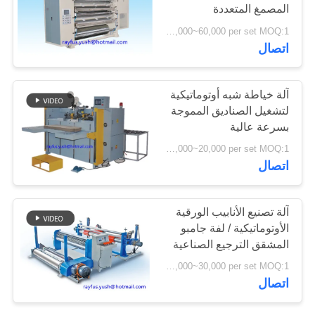
المصمغ المتعددة
USD 15,000~60,000 per set MOQ:1 مجموعة
PRIVACY
20
اتصال
POLICY
ماكينة طباعة وتقطيع
آلة خياطة شبه أوتوماتيكية
الكرتون
لتشغيل الصناديق المموجة
بسرعة عالية
USD 15,000~20,000 per set MOQ:1 مجموعة
اتصال
14
آلة تصنيع الأنابيب الورقية
آلة المموج أحادية
الأوتوماتيكية / لفة جامبو
المشقق الترجيع الصناعية
السطح
USD 20,000~30,000 per set MOQ:1 مجموعة
اتصال