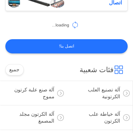
اتصال
8
loading...
آلة هداف المشقق
اتصل بنا!
فئات شعبية
جميع
10
آلة التشقيب الدوارة
آلة تصنيع العلب
آلة صنع علبة كرتون
الكرتونية
مموج
آلة خياطة علب
آلة الكرتون مجلد
الكرتون
المصمغ